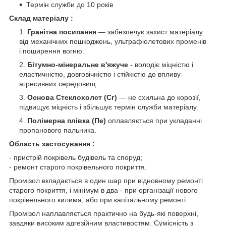
Термін служби до 10 років
Склад матеріалу :
Гранітна посипання
— забезпечує захист матеріалу
від механічних пошкоджень, ультрафіолетових променів
і поширення вогню.
Бітумно-мінеральне в'яжуче
- володіє міцністю і
еластичністю, довговічністю і стійкістю до впливу
агресивних середовищ.
Основа Стеклохолст (Сг)
— не схильна до корозії,
підвищує міцність і збільшує термін служби матеріалу.
Полімерна плівка (Пе)
оплавляється при укладанні
пропанового пальника.
Область застосування :
- пристрій покрівель будівель та споруд;
- ремонт старого покрівельного покриття.
Промізол вкладається в один шар при відновному ремонті
старого покриття, і мінімум в два - при організації нового
покрівельного килима, або при капітальному ремонті.
Промізол наплавляється практично на будь-які поверхні,
завдяки високим адгезійним властивостям. Сумісність з