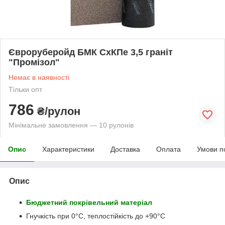
Євроруберойд БМК СхКПе 3,5 граніт
"Промізол"
Немає в наявності
Тільки опт
786
₴/рулон
Мінімальне замовлення — 10 рулонів
Опис
Характеристики
Доставка
Оплата
Умови п
Опис
Бюджетний покрівельний матеріал
Гнучкість при 0°С, теплостійкість до +90°С