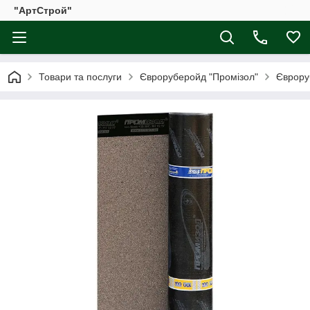
"АртСтрой"
Товари та послуги
Євроруберойд "Промізол"
Єврору