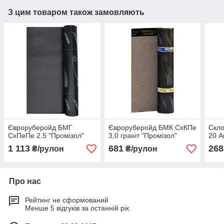
З цим товаром також замовляють
Євроруберойд БМГ
Євроруберойд БМК СхКПе
Скло
СхПеПе 2.5 "Промізол"
3,0 граніт "Промізол"
20 A
1 113
681
268
₴/рулон
₴/рулон
Про нас
Рейтинг не сформований
Менше 5 відгуків за останній рік