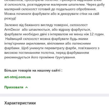
зі склохолста, розгладжуючи малярним шпателем. Через добу
малярний склохолст готовий до подальшого оброблення.
Можна починати фарбувати або ж декорувати стіни на свій
розсуд!
Залежно від бажаного вигляду поверхні, склохолост
ArmDecor
або шпаклюється, або відразу фарбується,
фарбувати необхідно двічі з інтервалом не менш ніж 12 годин.
Найвищий склохолст можна фарбувати будь-якими
інтер'єрними акриловими, вініловими або латексними
фарбами. Щоб уникнути перевитрату фарби, пов'язаного з
високою поглинанням полотна, перед фарбуванням
рекомендується його проміжне ґрунтування.
Більше товарів на нашому сайті :
art-stroj.com.ua
Приховати
Характеристики