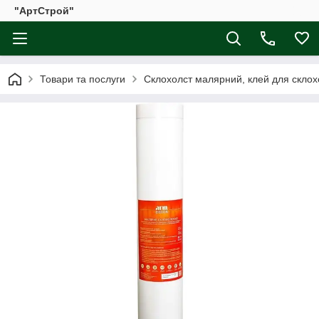
"АртСтрой"
Товари та послуги
Склохолст малярний, клей для склох