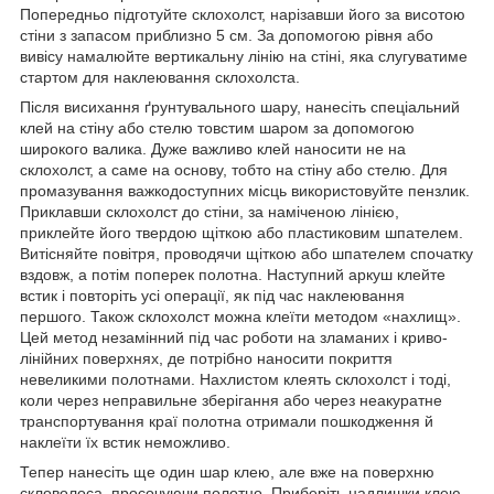
Попередньо підготуйте склохолст, нарізавши його за висотою
стіни з запасом приблизно 5 см. За допомогою рівня або
вивісу намалюйте вертикальну лінію на стіні, яка слугуватиме
стартом для наклеювання склохолста.
Після висихання ґрунтувального шару, нанесіть спеціальний
клей на стіну або стелю товстим шаром за допомогою
широкого валика. Дуже важливо клей наносити не на
склохолст, а саме на основу, тобто на стіну або стелю. Для
промазування важкодоступних місць використовуйте пензлик.
Приклавши склохолст до стіни, за наміченою лінією,
приклейте його твердою щіткою або пластиковим шпателем.
Витісняйте повітря, проводячи щіткою або шпателем спочатку
вздовж, а потім поперек полотна. Наступний аркуш клейте
встик і повторіть усі операції, як під час наклеювання
першого. Також склохолст можна клеїти методом «нахлищ».
Цей метод незамінний під час роботи на зламаних і криво-
лінійних поверхнях, де потрібно наносити покриття
невеликими полотнами. Нахлистом клеять склохолст і тоді,
коли через неправильне зберігання або через неакуратне
транспортування краї полотна отримали пошкодження й
наклеїти їх встик неможливо.
Тепер нанесіть ще один шар клею, але вже на поверхню
скловолоса, просочуючи полотно. Приберіть надлишки клею