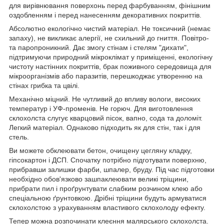
для вирівнювання поверхонь перед фарбуванням, фінішним
оздобленням і перед нанесенням декоративних покриттів.
Абсолютно екологічно чистий матеріал. Не токсичний (немає
запаху), не викликає алергії, не схильний до гниття. Повітро-
та паропроникний. Дає змогу стінам і стелям "дихати",
підтримуючи природний мікроклімат у приміщенні, екологічну
чистоту настінних покриттів, брак поживного середовища для
мікроорганізмів або паразитів, перешкоджає утворенню на
стінах грибка та цвілі.
Механічно міцний. Не чутливий до впливу вологи, високих
температур і УФ-променів. Не горюч. Для виготовлення
склохолста слугує кварцовий пісок, вапно, сода та доломіт.
Легкий матеріал. Однаково підходить як для стін, так і для
стель.
Ви можете обклеювати бетон, очищену цегляну кладку,
гіпсокартон і ДСП. Спочатку потрібно підготувати поверхню,
прибравши залишки фарби, шпалер, бруду. Під час підготовки
необхідно обов'язково зашпаклеювати великі тріщини,
прибрати пил і проґрунтувати слабким розчином клею або
спеціальною ґрунтовкою. Дрібні тріщини будуть армуватися
склохолстою з урахуванням властивого склохолоду ефекту.
Тепер можна розпочинати клеєння малярського склохолста.