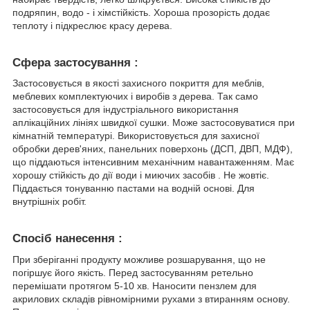
подряпин, водо - і хімстійкість. Хороша прозорість додає
теплоту і підкреслює красу дерева.
Сфера застосування :
Застосовується в якості захисного покриття для меблів,
меблевих комплектуючих і виробів з дерева. Так само
застосовується для індустріального використання
аплікаційних лініях швидкої сушки. Може застосовуватися при
кімнатній температурі. Використовується для захисної
обробки дерев'яних, панельних поверхонь (ДСП, ДВП, МДФ),
що піддаються інтенсивним механічним навантаженням. Має
хорошу стійкість до дії води і миючих засобів . Не жовтіє.
Піддається тонуванню пастами на водній основі. Для
внутрішніх робіт.
Спосіб нанесення :
При зберіганні продукту можливе розшарування, що не
погіршує його якість. Перед застосуванням ретельно
перемішати протягом 5-10 хв. Наносити пензлем для
акрилових складів рівномірними рухами з втиранням основу.