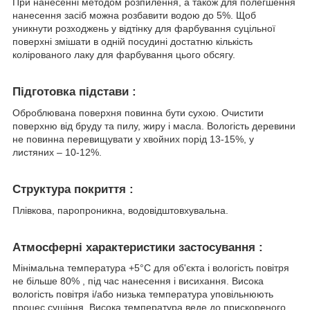
При нанесенні методом розпилення, а також для полегшення
нанесення засіб можна розбавити водою до 5%. Щоб
уникнути розходжень у відтінку для фарбування суцільної
поверхні змішати в одній посудині достатню кількість
колірованого лаку для фарбування цього обсягу.
Підготовка підстави :
Оброблювана поверхня повинна бути сухою. Очистити
поверхню від бруду та пилу, жиру і масла. Вологість деревини
не повинна перевищувати у хвойних порід 13-15%, у
листяних – 10-12%.
Структура покриття :
Плівкова, паропроникна, водовідштовхувальна.
Атмосферні характеристики застосування :
Мінімальна температура +5°С для об'єкта і вологість повітря
не більше 80% , під час нанесення і висихання. Висока
вологість повітря і/або низька температура уповільнюють
процес сушіння. Висока температура веде до прискореного