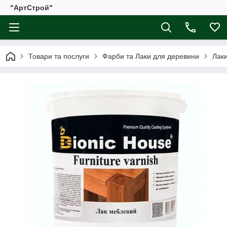
"АртСтрой"
Товари та послуги
Фарби та Лаки для деревини
Лак