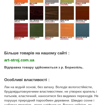
Більше товарів на нашому сайті :
art-stroj.com.ua
Відправка товару здійснюється з р. Бориспіль.
Особливі властивості :
Лак на водній основі, без запаху. Володіє вологостійкістю,
брудовідштовхуючими властивостями, не утворює крапель і
патьоків, еластичний, наноситися без видимих переходів. Не
порушує природний парообмен деревини. Швидко сохне і
набирає твердість, легко шліфується. Висока стійкість до