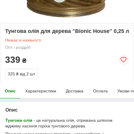
Тунгова олія для дерева "Bionic House" 0,25 л
Немає в наявності
Опт і роздріб
339
₴
325 ₴
від 2 шт.
Опис
Характеристики
Доставка
Оплата
Умови п
Опис
Тунгова олія
- це натуральна олія, отримана шляхом
віджиму насіння горіха тунгового дерева.
Продукт надає поверхні твердість, ударостійкість і