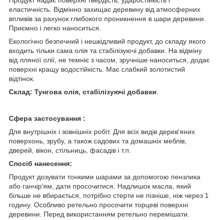
еластичність. Відмінно захищає деревину від атмосферних
впливів за рахунок глибокого проникнення в шари деревини.
Приємно і легко наноситься.
Екологічно безпечний і нешкідливий продукт, до складу якого
входить тільки сама олія та стабілізуючі добавки. На відміну
від лляної олії, не темніє з часом, зручніше наноситься, додає
поверхні кращу водостійкість. Має слабкий золотистий
відтінок.
Склад: Тунгова олія, стабілізуючі добавки
.
Сфера застосування :
Для внутрішніх і зовнішніх робіт. Для всіх видів дерев'яних
поверхонь, зрубу, а також садових та домашніх меблів,
дверей, вікон, стільниць, фасадів і т.п.
Спосіб нанесення:
Продукт дозувати тонкими шарами за допомогою пензлика
або ганчір'ям, дати просочитися. Надлишок масла, який
більше не вбирається, потрібно стерти не пізніше, ніж через 1
годину. Особливо ретельно просочити торцеві поверхні
деревини. Перед використанням ретельно перемішати.